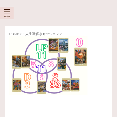
HOME
>
3.人生謎解きセッション
>